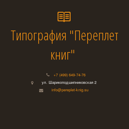
Типография "Переплет
книг"
+7 (499) 649-74-76
ул. Шарикоподшипниковская 2
info@pereplet-knig.su