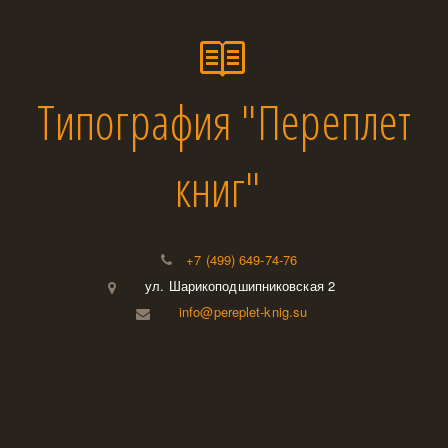
Типография "Переплет
книг"
+7 (499) 649-74-76
ул. Шарикоподшипниковская 2
info@pereplet-knig.su